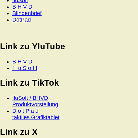
fluSoft
B H V D
Blindenbrief
DotPad
Link zu YluTube
B H V D
f l u S o f t
Link zu TikTok
fluSoft / BHVD
Produktvorstellung
D o t P a d
taktiles Grafiktablet
Link zu X