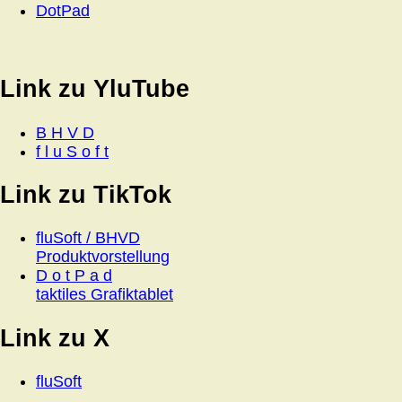
DotPad
Link zu YluTube
B H V D
f l u S o f t
Link zu TikTok
fluSoft / BHVD
Produktvorstellung
D o t P a d
taktiles Grafiktablet
Link zu X
fluSoft