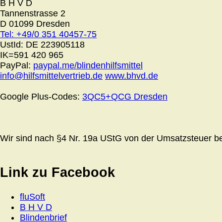
B H V D
Tannenstrasse 2
D 01099 Dresden
Tel: +49/0 351 40457-75
UstId:
DE 223905118
IK=591 420 965
PayPal:
paypal.me/blindenhilfsmittel
info@hilfsmittelvertrieb.de
www.bhvd.de
Google Plus-Codes:
3QC5+QCG Dresden
Wir sind nach §4 Nr. 19a UStG von der Umsatzsteuer bef
Link zu Facebook
fluSoft
B H V D
Blindenbrief