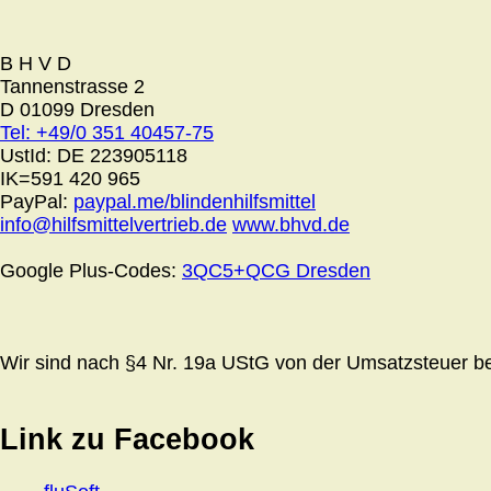
B H V D
Tannenstrasse 2
D 01099 Dresden
Tel: +49/0 351 40457-75
UstId:
DE 223905118
IK=591 420 965
PayPal:
paypal.me/blindenhilfsmittel
info@hilfsmittelvertrieb.de
www.bhvd.de
Google Plus-Codes:
3QC5+QCG Dresden
Wir sind nach §4 Nr. 19a UStG von der Umsatzsteuer bef
Link zu Facebook