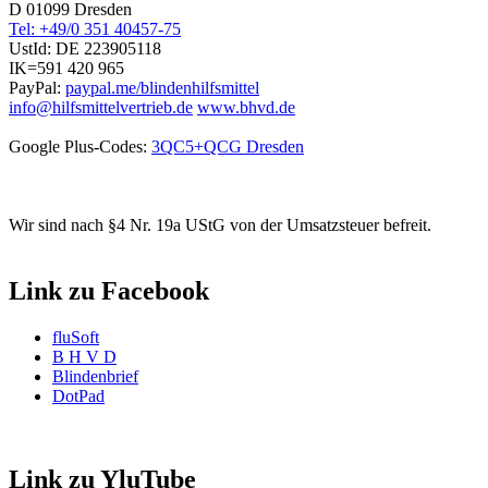
D 01099 Dresden
Tel: +49/0 351 40457-75
UstId:
DE 223905118
IK=591 420 965
PayPal:
paypal.me/blindenhilfsmittel
info@hilfsmittelvertrieb.de
www.bhvd.de
Google Plus-Codes:
3QC5+QCG Dresden
Wir sind nach §4 Nr. 19a UStG von der Umsatzsteuer befreit.
Link zu Facebook
fluSoft
B H V D
Blindenbrief
DotPad
Link zu YluTube