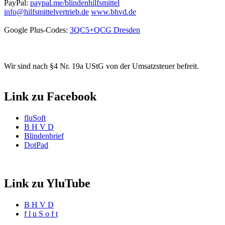
PayPal:
paypal.me/blindenhilfsmittel
info@hilfsmittelvertrieb.de
www.bhvd.de
Google Plus-Codes:
3QC5+QCG Dresden
Wir sind nach §4 Nr. 19a UStG von der Umsatzsteuer befreit.
Link zu Facebook
fluSoft
B H V D
Blindenbrief
DotPad
Link zu YluTube
B H V D
f l u S o f t