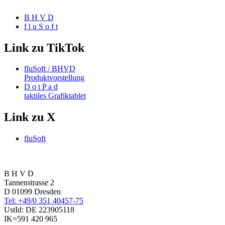
B H V D
f l u S o f t
Link zu TikTok
fluSoft / BHVD
Produktvorstellung
D o t P a d
taktiles Grafiktablet
Link zu X
fluSoft
B H V D
Tannenstrasse 2
D 01099 Dresden
Tel: +49/0 351 40457-75
UstId:
DE 223905118
IK=591 420 965