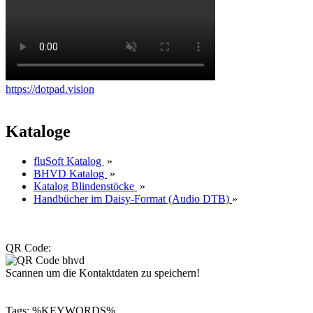
https://dotpad.vision
Kataloge
fluSoft Katalog
»
BHVD Katalog
»
Katalog Blindenstöcke
»
Handbücher im Daisy-Format (Audio DTB)
»
QR Code:
Scannen um die Kontaktdaten zu speichern!
Tags: %KEYWORDS%