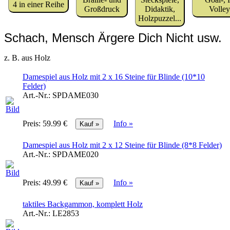
4 in einer Reihe
Großdruck
Didaktik,
Volley-
Holzpuzzel...
Schach, Mensch Ärgere Dich Nicht usw.
z. B. aus Holz
Damespiel aus Holz mit 2 x 16 Steine für Blinde (10*10
Felder)
Art.-Nr.:
SPDAME030
Preis:
59.99 €
Info »
Damespiel aus Holz mit 2 x 12 Steine für Blinde (8*8 Felder)
Art.-Nr.:
SPDAME020
Preis:
49.99 €
Info »
taktiles Backgammon, komplett Holz
Art.-Nr.:
LE2853