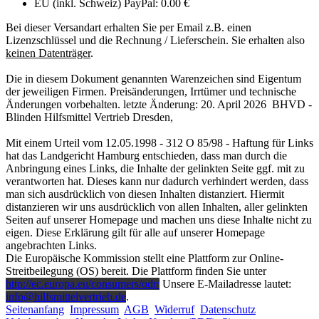
EU (inkl. Schweiz) PayPal: 0.00 €
Bei dieser Versandart erhalten Sie per Email z.B. einen
Lizenzschlüssel und die Rechnung / Lieferschein. Sie erhalten also
keinen Datenträger
.
Die in diesem Dokument genannten Warenzeichen sind Eigentum
der jeweiligen Firmen. Preisänderungen, Irrtümer und technische
Änderungen vorbehalten. letzte Änderung: 20. April 2026 BHVD -
Blinden Hilfsmittel Vertrieb Dresden,
Mit einem Urteil vom 12.05.1998 - 312 O 85/98 - Haftung für Links
hat das Landgericht Hamburg entschieden, dass man durch die
Anbringung eines Links, die Inhalte der gelinkten Seite ggf. mit zu
verantworten hat. Dieses kann nur dadurch verhindert werden, dass
man sich ausdrücklich von diesen Inhalten distanziert. Hiermit
distanzieren wir uns ausdrücklich von allen Inhalten, aller gelinkten
Seiten auf unserer Homepage und machen uns diese Inhalte nicht zu
eigen. Diese Erklärung gilt für alle auf unserer Homepage
angebrachten Links.
Die Europäische Kommission stellt eine Plattform zur Online-
Streitbeilegung (OS) bereit. Die Plattform finden Sie unter
http://ec.europa.eu/consumers/odr/
Unsere E-Mailadresse lautet:
info@hilfsmittelvertrieb.de
.
Seitenanfang
Impressum
AGB
Widerruf
Datenschutz