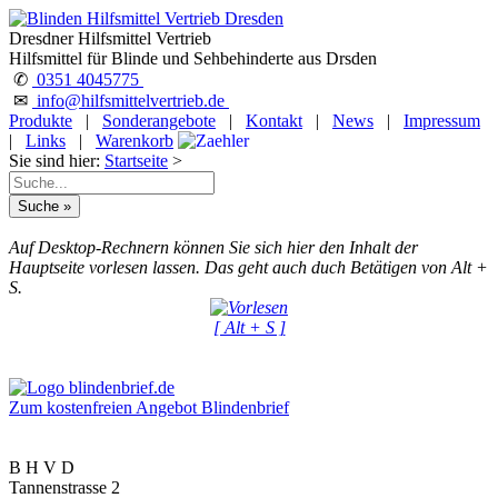
Dresdner Hilfsmittel Vertrieb
Hilfsmittel für Blinde und Sehbehinderte aus Drsden
✆
0351 4045775
✉
info@hilfsmittelvertrieb.de
Produkte
|
Sonderangebote
|
Kontakt
|
News
|
Impressum
|
Links
|
Warenkorb
Sie sind hier:
Startseite
>
Auf Desktop-Rechnern können Sie sich hier den Inhalt der
Hauptseite vorlesen lassen. Das geht auch duch Betätigen von Alt +
S.
[ Alt + S ]
Zum kostenfreien Angebot Blindenbrief
B H V D
Tannenstrasse 2