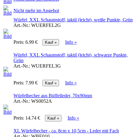
Nicht mehr im Angebot
Würfel, XXL Schaumstoff, taktil (leicht), weiße Punkte, Grün
Art.-Nr.:
WUERFEL2G
Preis:
6.99 €
Info »
Würfel, XXL Schaumstoff, taktil (leicht), schwarze Punkte,
Grün
Art.-Nr.:
WUERFEL3G
Preis:
7.99 €
Info »
Würfelbecher aus Büffelleder, 70x90mm
Art.-Nr.:
WS0052A
Preis:
14.74 €
Info »
XL Würfelbecher - ca. 8cm x 10,5cm - Leder mit Fach
Art.-Nr.:
WBE010