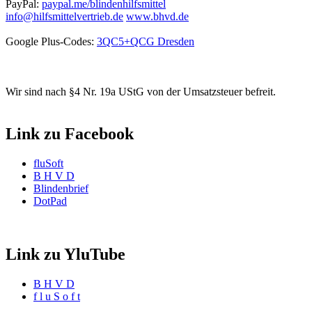
PayPal:
paypal.me/blindenhilfsmittel
info@hilfsmittelvertrieb.de
www.bhvd.de
Google Plus-Codes:
3QC5+QCG Dresden
Wir sind nach §4 Nr. 19a UStG von der Umsatzsteuer befreit.
Link zu Facebook
fluSoft
B H V D
Blindenbrief
DotPad
Link zu YluTube
B H V D
f l u S o f t