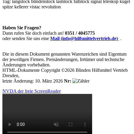
Tag:
langstock
blindenstock
taststock
faltstock
signal
teleskop
kugel
spitze
kellerer
vistac
revolution
Haben Sie Fragen?
Dann rufen Sie doch einfach an!
0351 / 4045775
oder senden Sie uns eine
Mail (info@hilfsmittelvertrieb.de)
.
Die in diesem Dokument genannten Warenzeichen sind Eigentum
der jeweiligen Firmen. Preisänderungen, Irrtümer und technische
Änderungen vorbehalten.
HTML-Dokumente Copyright ©2026 Blinden Hilfsmittel Vertrieb
Dresden,
letzte Änderung: 10. März 2026
Nr:
NVDA der freie ScreenReader