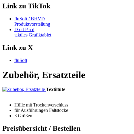
Link zu TikTok
fluSoft / BHVD
Produktvorstellung
D o t P a d
taktiles Grafiktablet
Link zu X
fluSoft
Zubehör, Ersatzteile
Textiltüte
Hülle mit Trockenverschluss
für Ausführungen Faltstöcke
3 Größen
Preisübersicht / Bestellen