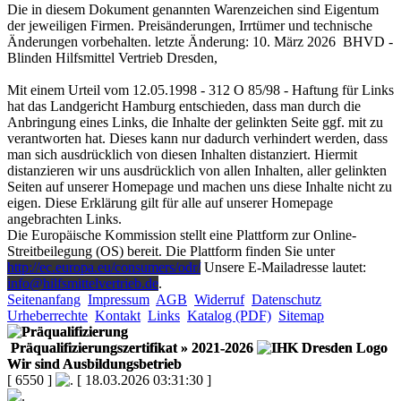
Die in diesem Dokument genannten Warenzeichen sind Eigentum
der jeweiligen Firmen. Preisänderungen, Irrtümer und technische
Änderungen vorbehalten. letzte Änderung: 10. März 2026 BHVD -
Blinden Hilfsmittel Vertrieb Dresden,
Mit einem Urteil vom 12.05.1998 - 312 O 85/98 - Haftung für Links
hat das Landgericht Hamburg entschieden, dass man durch die
Anbringung eines Links, die Inhalte der gelinkten Seite ggf. mit zu
verantworten hat. Dieses kann nur dadurch verhindert werden, dass
man sich ausdrücklich von diesen Inhalten distanziert. Hiermit
distanzieren wir uns ausdrücklich von allen Inhalten, aller gelinkten
Seiten auf unserer Homepage und machen uns diese Inhalte nicht zu
eigen. Diese Erklärung gilt für alle auf unserer Homepage
angebrachten Links.
Die Europäische Kommission stellt eine Plattform zur Online-
Streitbeilegung (OS) bereit. Die Plattform finden Sie unter
http://ec.europa.eu/consumers/odr/
Unsere E-Mailadresse lautet:
info@hilfsmittelvertrieb.de
.
Seitenanfang
Impressum
AGB
Widerruf
Datenschutz
Urheberrechte
Kontakt
Links
Katalog (PDF)
Sitemap
Präqualifizierungszertifikat
» 2021-2026
Wir sind Ausbildungsbetrieb
[ 6550 ]
[ 18.03.2026 03:31:30 ]