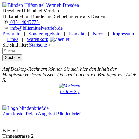
Dresdner Hilfsmittel Vertrieb
Hilfsmittel für Blinde und Sehbehinderte aus Drsden
✆
0351 4045775
✉
info@hilfsmittelvertrieb.de
Produkte
|
Sonderangebote
|
Kontakt
|
News
|
Impressum
|
Links
|
Warenkorb
Sie sind hier:
Startseite
>
Auf Desktop-Rechnern können Sie sich hier den Inhalt der
Hauptseite vorlesen lassen. Das geht auch duch Betätigen von Alt +
S.
[ Alt + S ]
Zum kostenfreien Angebot Blindenbrief
B H V D
Tannenstrasse 2