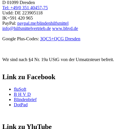
D 01099 Dresden
Tel: +49/0 351 40457-75
UstId:
DE 223905118
IK=591 420 965
PayPal:
paypal.me/blindenhilfsmittel
info@hilfsmittelvertrieb.de
www.bhvd.de
Google Plus-Codes:
3QC5+QCG Dresden
Wir sind nach §4 Nr. 19a UStG von der Umsatzsteuer befreit.
Link zu Facebook
fluSoft
B H V D
Blindenbrief
DotPad
Link zu YluTube