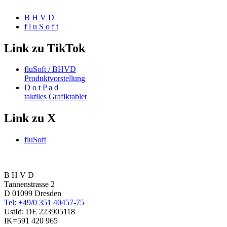
B H V D
f l u S o f t
Link zu TikTok
fluSoft / BHVD
Produktvorstellung
D o t P a d
taktiles Grafiktablet
Link zu X
fluSoft
B H V D
Tannenstrasse 2
D 01099 Dresden
Tel: +49/0 351 40457-75
UstId:
DE 223905118
IK=591 420 965