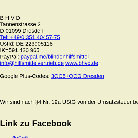
B H V D
Tannenstrasse 2
D 01099 Dresden
Tel: +49/0 351 40457-75
UstId:
DE 223905118
IK=591 420 965
PayPal:
paypal.me/blindenhilfsmittel
info@hilfsmittelvertrieb.de
www.bhvd.de
Google Plus-Codes:
3QC5+QCG Dresden
Wir sind nach §4 Nr. 19a UStG von der Umsatzsteuer bef
Link zu Facebook