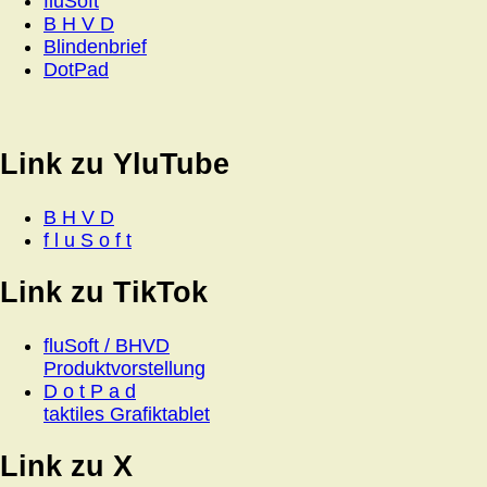
fluSoft
B H V D
Blindenbrief
DotPad
Link zu YluTube
B H V D
f l u S o f t
Link zu TikTok
fluSoft / BHVD
Produktvorstellung
D o t P a d
taktiles Grafiktablet
Link zu X