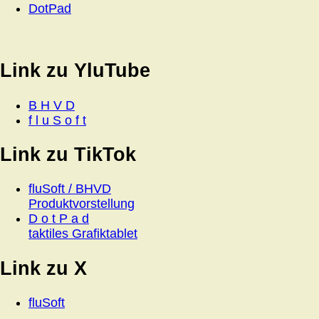
DotPad
Link zu YluTube
B H V D
f l u S o f t
Link zu TikTok
fluSoft / BHVD
Produktvorstellung
D o t P a d
taktiles Grafiktablet
Link zu X
fluSoft