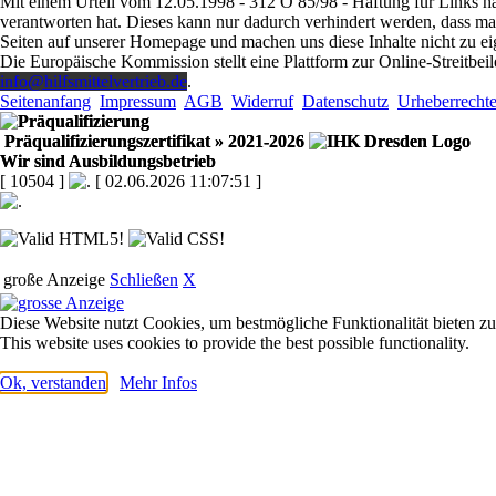
Mit einem Urteil vom 12.05.1998 - 312 O 85/98 - Haftung für Links ha
verantworten hat. Dieses kann nur dadurch verhindert werden, dass man s
Seiten auf unserer Homepage und machen uns diese Inhalte nicht zu ei
Die Europäische Kommission stellt eine Plattform zur Online-Streitbeil
info@hilfsmittelvertrieb.de
.
Seitenanfang
Impressum
AGB
Widerruf
Datenschutz
Urheberrecht
Präqualifizierungszertifikat
» 2021-2026
Wir sind Ausbildungsbetrieb
[ 10504 ]
[ 02.06.2026 11:07:51 ]
große Anzeige
Schließen
X
Diese Website nutzt Cookies, um bestmögliche Funktionalität bieten z
This website uses cookies to provide the best possible functionality.
Ok, verstanden
Mehr Infos