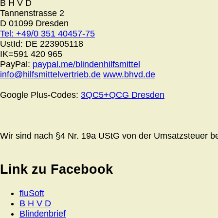
B H V D
Tannenstrasse 2
D 01099 Dresden
Tel: +49/0 351 40457-75
UstId:
DE 223905118
IK=591 420 965
PayPal:
paypal.me/blindenhilfsmittel
info@hilfsmittelvertrieb.de
www.bhvd.de
Google Plus-Codes:
3QC5+QCG Dresden
Wir sind nach §4 Nr. 19a UStG von der Umsatzsteuer bef
Link zu Facebook
fluSoft
B H V D
Blindenbrief