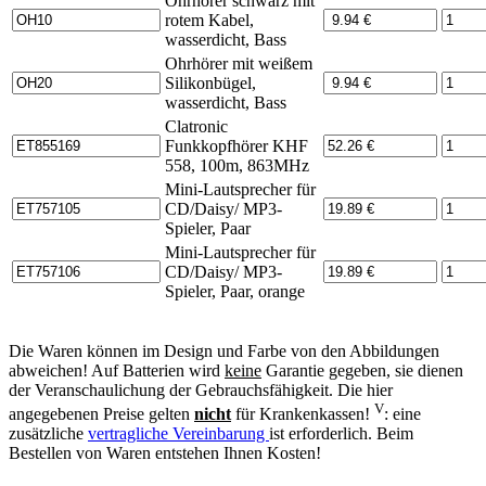
Ohrhörer schwarz mit
rotem Kabel,
wasserdicht, Bass
Ohrhörer mit weißem
Silikonbügel,
wasserdicht, Bass
Clatronic
Funkkopfhörer KHF
558, 100m, 863MHz
Mini-Lautsprecher für
CD/Daisy/ MP3-
Spieler, Paar
Mini-Lautsprecher für
CD/Daisy/ MP3-
Spieler, Paar, orange
Die Waren können im Design und Farbe von den Abbildungen
abweichen! Auf Batterien wird
keine
Garantie gegeben, sie dienen
der Veranschaulichung der Gebrauchsfähigkeit. Die hier
V
angegebenen Preise gelten
nicht
für Krankenkassen!
: eine
zusätzliche
vertragliche Vereinbarung
ist erforderlich. Beim
Bestellen von Waren entstehen Ihnen Kosten!