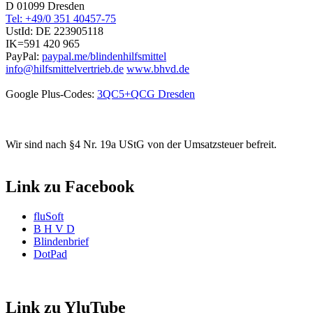
D 01099 Dresden
Tel: +49/0 351 40457-75
UstId:
DE 223905118
IK=591 420 965
PayPal:
paypal.me/blindenhilfsmittel
info@hilfsmittelvertrieb.de
www.bhvd.de
Google Plus-Codes:
3QC5+QCG Dresden
Wir sind nach §4 Nr. 19a UStG von der Umsatzsteuer befreit.
Link zu Facebook
fluSoft
B H V D
Blindenbrief
DotPad
Link zu YluTube