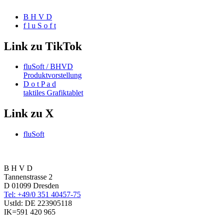
B H V D
f l u S o f t
Link zu TikTok
fluSoft / BHVD
Produktvorstellung
D o t P a d
taktiles Grafiktablet
Link zu X
fluSoft
B H V D
Tannenstrasse 2
D 01099 Dresden
Tel: +49/0 351 40457-75
UstId:
DE 223905118
IK=591 420 965