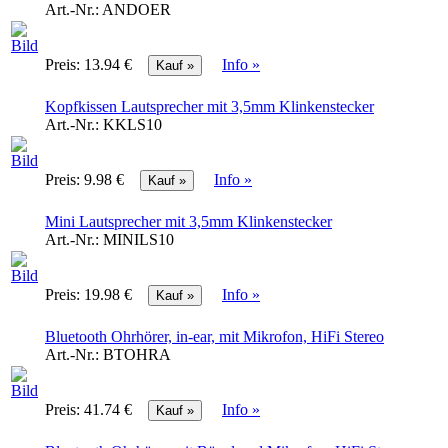
Art.-Nr.:
ANDOER
Preis:
13.94 €
Info »
Kopfkissen Lautsprecher mit 3,5mm Klinkenstecker
Art.-Nr.:
KKLS10
Preis:
9.98 €
Info »
Mini Lautsprecher mit 3,5mm Klinkenstecker
Art.-Nr.:
MINILS10
Preis:
19.98 €
Info »
Bluetooth Ohrhörer, in-ear, mit Mikrofon, HiFi Stereo
Art.-Nr.:
BTOHRA
Preis:
41.74 €
Info »