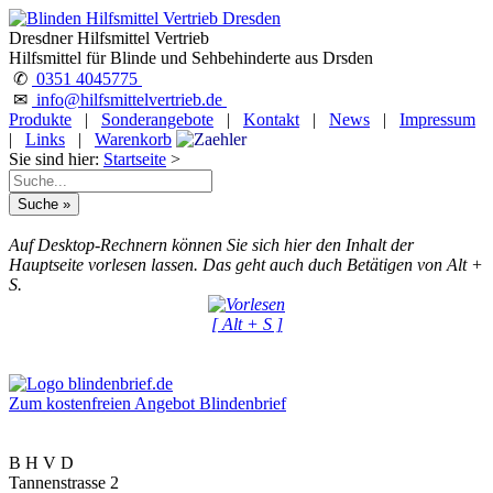
Dresdner Hilfsmittel Vertrieb
Hilfsmittel für Blinde und Sehbehinderte aus Drsden
✆
0351 4045775
✉
info@hilfsmittelvertrieb.de
Produkte
|
Sonderangebote
|
Kontakt
|
News
|
Impressum
|
Links
|
Warenkorb
Sie sind hier:
Startseite
>
Auf Desktop-Rechnern können Sie sich hier den Inhalt der
Hauptseite vorlesen lassen. Das geht auch duch Betätigen von Alt +
S.
[ Alt + S ]
Zum kostenfreien Angebot Blindenbrief
B H V D
Tannenstrasse 2