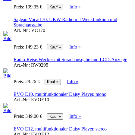
Preis:
199.95 €
Info »
Sagean Vocal170: UKW Radio mit Weckfunktion und
Sprachausgabe
Art.-Nr.:
VC170
Preis:
149.23 €
Info »
Radio-Reise-Wecker mit Sprachausgabe und LCD-Anzeige
Art.-Nr.:
RW0295
Preis:
29.26 €
Info »
EVO E10, multifunktionaler Daisy Player, mono
Art.-Nr.:
EVOE10
Preis:
349.00 €
Info »
EVO E12, multifunktionaler Daisy Player, stereo
Art.-Nr.:
EVOE12