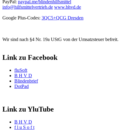
PayPal:
paypal.me/blindenhilfsmittel
info@hilfsmittelvertrieb.de
www.bhvd.de
Google Plus-Codes:
3QC5+QCG Dresden
Wir sind nach §4 Nr. 19a UStG von der Umsatzsteuer befreit.
Link zu Facebook
fluSoft
B H V D
Blindenbrief
DotPad
Link zu YluTube
B H V D
f l u S o f t