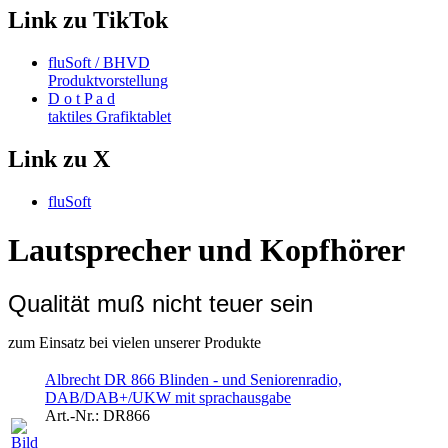
Link zu TikTok
fluSoft / BHVD
Produktvorstellung
D o t P a d
taktiles Grafiktablet
Link zu X
fluSoft
Lautsprecher und Kopfhörer
Qualität muß nicht teuer sein
zum Einsatz bei vielen unserer Produkte
Albrecht DR 866 Blinden - und Seniorenradio,
DAB/DAB+/UKW mit sprachausgabe
Art.-Nr.:
DR866