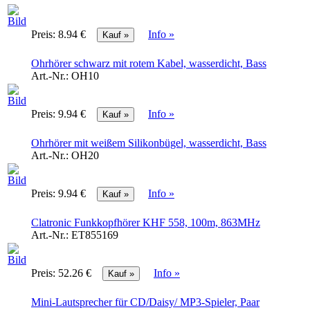
Preis:
8.94 €
Info »
Ohrhörer schwarz mit rotem Kabel, wasserdicht, Bass
Art.-Nr.:
OH10
Preis:
9.94 €
Info »
Ohrhörer mit weißem Silikonbügel, wasserdicht, Bass
Art.-Nr.:
OH20
Preis:
9.94 €
Info »
Clatronic Funkkopfhörer KHF 558, 100m, 863MHz
Art.-Nr.:
ET855169
Preis:
52.26 €
Info »
Mini-Lautsprecher für CD/Daisy/ MP3-Spieler, Paar