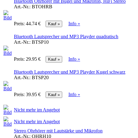
Bluetooth Ohrhörer mit Bügel und Mikrofon, HiFi Stereo
Art.-Nr.:
BTOHRB
Preis:
44.74 €
Info »
Bluetooth Lautsprecher und MP3 Playder quadratisch
Art.-Nr.:
BTSP10
Preis:
29.95 €
Info »
Bluetooth Lautsprecher und MP3 Playder Kugel schwarz
Art.-Nr.:
BTSP20
Preis:
39.95 €
Info »
Nicht mehr im Angebot
Nicht mehr im Angebot
Stereo Ohrhörer mit Lautstärke und Mikrofon
Art.-Nr.:
OHRH10