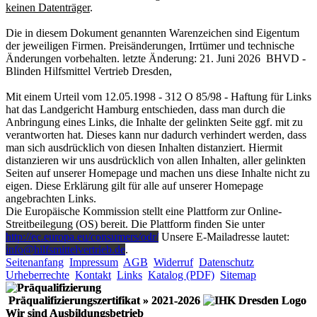
keinen Datenträger
.
Die in diesem Dokument genannten Warenzeichen sind Eigentum
der jeweiligen Firmen. Preisänderungen, Irrtümer und technische
Änderungen vorbehalten. letzte Änderung: 21. Juni 2026 BHVD -
Blinden Hilfsmittel Vertrieb Dresden,
Mit einem Urteil vom 12.05.1998 - 312 O 85/98 - Haftung für Links
hat das Landgericht Hamburg entschieden, dass man durch die
Anbringung eines Links, die Inhalte der gelinkten Seite ggf. mit zu
verantworten hat. Dieses kann nur dadurch verhindert werden, dass
man sich ausdrücklich von diesen Inhalten distanziert. Hiermit
distanzieren wir uns ausdrücklich von allen Inhalten, aller gelinkten
Seiten auf unserer Homepage und machen uns diese Inhalte nicht zu
eigen. Diese Erklärung gilt für alle auf unserer Homepage
angebrachten Links.
Die Europäische Kommission stellt eine Plattform zur Online-
Streitbeilegung (OS) bereit. Die Plattform finden Sie unter
http://ec.europa.eu/consumers/odr/
Unsere E-Mailadresse lautet:
info@hilfsmittelvertrieb.de
.
Seitenanfang
Impressum
AGB
Widerruf
Datenschutz
Urheberrechte
Kontakt
Links
Katalog (PDF)
Sitemap
Präqualifizierungszertifikat
» 2021-2026
Wir sind Ausbildungsbetrieb