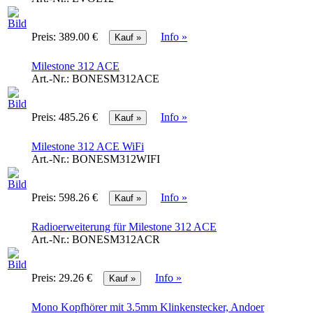
Preis:
389.00 €
Info »
Milestone 312 ACE
Art.-Nr.:
BONESM312ACE
Preis:
485.26 €
Info »
Milestone 312 ACE WiFi
Art.-Nr.:
BONESM312WIFI
Preis:
598.26 €
Info »
Radioerweiterung für Milestone 312 ACE
Art.-Nr.:
BONESM312ACR
Preis:
29.26 €
Info »
Mono Kopfhörer mit 3.5mm Klinkenstecker, Andoer