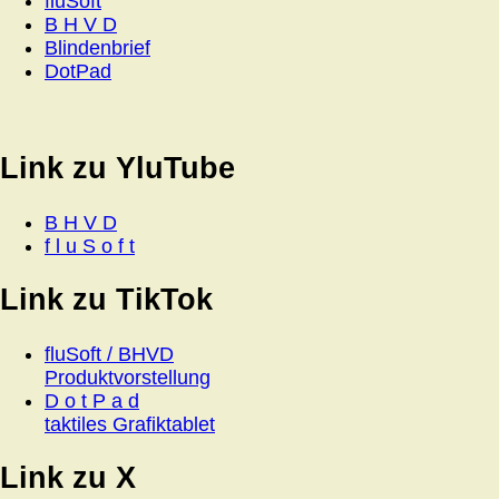
fluSoft
B H V D
Blindenbrief
DotPad
Link zu YluTube
B H V D
f l u S o f t
Link zu TikTok
fluSoft / BHVD
Produktvorstellung
D o t P a d
taktiles Grafiktablet
Link zu X