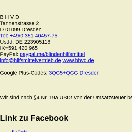
B H V D
Tannenstrasse 2
D 01099 Dresden
Tel: +49/0 351 40457-75
UstId:
DE 223905118
IK=591 420 965
PayPal:
paypal.me/blindenhilfsmittel
info@hilfsmittelvertrieb.de
www.bhvd.de
Google Plus-Codes:
3QC5+QCG Dresden
Wir sind nach §4 Nr. 19a UStG von der Umsatzsteuer bef
Link zu Facebook