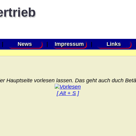
ertrieb
|
News
|
Impressum
|
Links
er Hauptseite vorlesen lassen. Das geht auch duch Betät
[ Alt + S ]