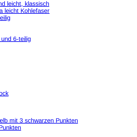
d leicht, klassisch
a leicht Kohlefaser
eilig
g
und 6-teilig
tock
elb mit 3 schwarzen Punkten
 Punkten