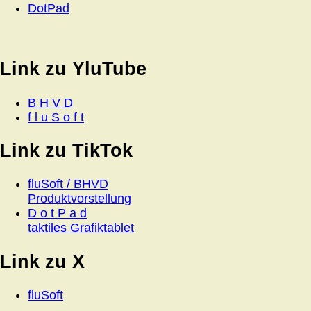
DotPad
Link zu YluTube
B H V D
f l u S o f t
Link zu TikTok
fluSoft / BHVD
Produktvorstellung
D o t P a d
taktiles Grafiktablet
Link zu X
fluSoft