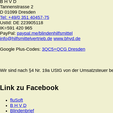
B H V D
Tannenstrasse 2
D 01099 Dresden
Tel: +49/0 351 40457-75
UstId:
DE 223905118
IK=591 420 965
PayPal:
paypal.me/blindenhilfsmittel
info@hilfsmittelvertrieb.de
www.bhvd.de
Google Plus-Codes:
3QC5+QCG Dresden
Wir sind nach §4 Nr. 19a UStG von der Umsatzsteuer bef
Link zu Facebook
fluSoft
B H V D
Blindenbrief