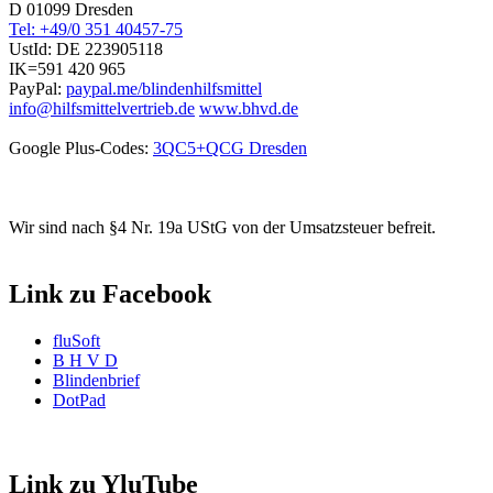
D 01099 Dresden
Tel: +49/0 351 40457-75
UstId:
DE 223905118
IK=591 420 965
PayPal:
paypal.me/blindenhilfsmittel
info@hilfsmittelvertrieb.de
www.bhvd.de
Google Plus-Codes:
3QC5+QCG Dresden
Wir sind nach §4 Nr. 19a UStG von der Umsatzsteuer befreit.
Link zu Facebook
fluSoft
B H V D
Blindenbrief
DotPad
Link zu YluTube