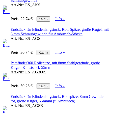
Schraubgewinde
Art.-Nr.:
ES_AKS
Preis:
22.74 €
Info »
Endstück für Blindenlangstock, Roll-Spitze, große Kugel, mit
8 mm Schraubgewinde für Ambutech-Stöcke
Art.-Nr.:
ES_AGS
Preis:
30.74 €
Info »
Pathfinder360 Rollspitze, mit 8mm Stahlgewinde, große
Kugel, Kunststoff, 55mm
Art.-Nr.:
ES_AG360S
Preis:
59.26 €
Info »
Endstück für Blindenlangstock: Rollspitze, 8mm Gewinde,
rot, große Kugel, 55mmm (f. Ambutech)
Art.-Nr.:
ES_AGSR