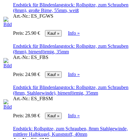
Endstück für Blindenlangstock: Rollspitze, zum Schrauben
(8mm), große Birne, 55mm, weiß
Art.-Nr.:
ES_FGWS
Preis:
25.90 €
Info »
Endstück für Blindenlangstock: Rollspitze, zum Schrauben
(8mm), birnenförmig, 35mm
Art.-Nr.:
ES_FBS
Preis:
24.98 €
Info »
Endstück für Blindenlangstock: Rollspitze, zum Schrauben
(8mm, Stahlgewinde), birnenförmig, 35mm
Art.-Nr.:
ES_FBSM
Preis:
28.98 €
Info »
Endstück: Rollspitze, zum Schrauben, 8mm Stahlgewinde,
mittlere Halbkugel, Kunststoff, 40mm