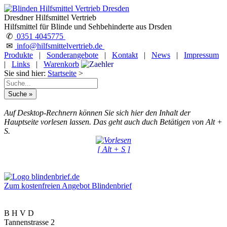
Dresdner Hilfsmittel Vertrieb
Hilfsmittel für Blinde und Sehbehinderte aus Drsden
✆
0351 4045775
✉
info@hilfsmittelvertrieb.de
Produkte
|
Sonderangebote
|
Kontakt
|
News
|
Impressum
|
Links
|
Warenkorb
Sie sind hier:
Startseite
>
Auf Desktop-Rechnern können Sie sich hier den Inhalt der
Hauptseite vorlesen lassen. Das geht auch duch Betätigen von Alt +
S.
[ Alt + S ]
Zum kostenfreien Angebot Blindenbrief
B H V D
Tannenstrasse 2