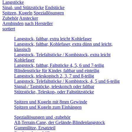
Langstöcke
Sinal- und Stützstöcke
Endstücke
Spitzen, Kugeln
Speziallösungen
Zubehör
Anstecker
Armbinden
nach Hersteller
sortiert
Langstock, faltbar, extra leicht Kohlefaser
Langstock, faltbar, Kohlefaser, extra dünn und leicht,
klassisch
Langstock, Telefaltstöcke / Kombistock, extra leicht
Kohlefaser
Langstock, faltbar, Faltstöcke 4, 5, 6 und 7-teilig
Blindenstöcke für Kinder, faltbar und einteilig
Langstock, teleskopisch 2, 3, 7 und 8-teilig
Langstock, Telefaltstöcke / Kombistock, 4, 5 und 6-teilig
Signal-/ Taststöcke, teleskoisch oder faltbar
Stützstöcke, Teleskop- oder Faltstützstöcke
Spitzen und Kugeln mit 8mm Gewinde
Spitzen und Kugeln zum Einhängen
Speziallösungen und -zubehör
All-Terrain-Cane, der Gelände-Blindenlangstock
Gummilitze, Ersatzteil