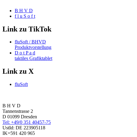
B H V D
f l u S o f t
Link zu TikTok
fluSoft / BHVD
Produktvorstellung
D o t P a d
taktiles Grafiktablet
Link zu X
fluSoft
B H V D
Tannenstrasse 2
D 01099 Dresden
Tel: +49/0 351 40457-75
UstId:
DE 223905118
IK=591 420 965