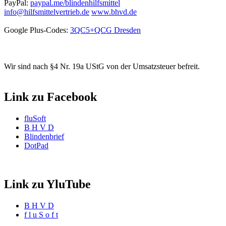
PayPal:
paypal.me/blindenhilfsmittel
info@hilfsmittelvertrieb.de
www.bhvd.de
Google Plus-Codes:
3QC5+QCG Dresden
Wir sind nach §4 Nr. 19a UStG von der Umsatzsteuer befreit.
Link zu Facebook
fluSoft
B H V D
Blindenbrief
DotPad
Link zu YluTube
B H V D
f l u S o f t