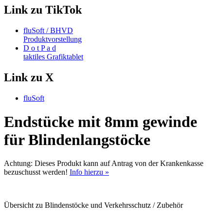
Link zu TikTok
fluSoft / BHVD
Produktvorstellung
D o t P a d
taktiles Grafiktablet
Link zu X
fluSoft
Endstücke mit 8mm gewinde
für Blindenlangstöcke
Achtung:
Dieses Produkt
kann
auf Antrag von der Krankenkasse
bezuschusst werden!
Info hierzu »
Übersicht zu Blindenstöcke und Verkehrsschutz / Zubehör