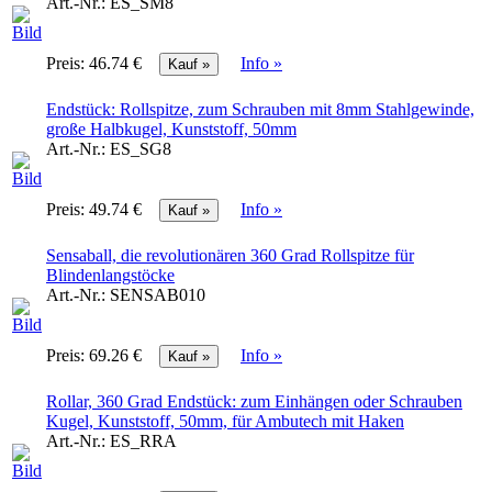
Art.-Nr.:
ES_SM8
Preis:
46.74 €
Info »
Endstück: Rollspitze, zum Schrauben mit 8mm Stahlgewinde,
große Halbkugel, Kunststoff, 50mm
Art.-Nr.:
ES_SG8
Preis:
49.74 €
Info »
Sensaball, die revolutionären 360 Grad Rollspitze für
Blindenlangstöcke
Art.-Nr.:
SENSAB010
Preis:
69.26 €
Info »
Rollar, 360 Grad Endstück: zum Einhängen oder Schrauben
Kugel, Kunststoff, 50mm, für Ambutech mit Haken
Art.-Nr.:
ES_RRA