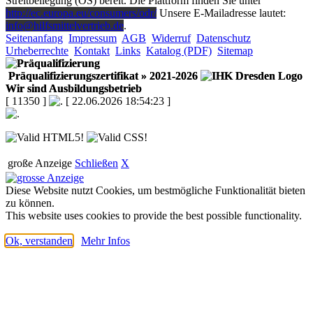
Streitbeilegung (OS) bereit. Die Plattform finden Sie unter
http://ec.europa.eu/consumers/odr/
Unsere E-Mailadresse lautet:
info@hilfsmittelvertrieb.de
.
Seitenanfang
Impressum
AGB
Widerruf
Datenschutz
Urheberrechte
Kontakt
Links
Katalog (PDF)
Sitemap
Präqualifizierungszertifikat
» 2021-2026
Wir sind Ausbildungsbetrieb
[ 11350 ]
[ 22.06.2026 18:54:23 ]
große Anzeige
Schließen
X
Diese Website nutzt Cookies, um bestmögliche Funktionalität bieten
zu können.
This website uses cookies to provide the best possible functionality.
Ok, verstanden
Mehr Infos