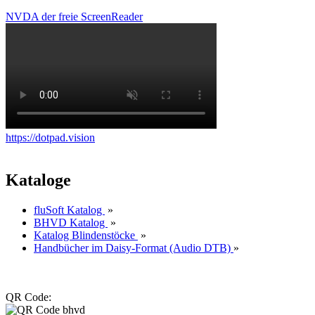
NVDA der freie ScreenReader
https://dotpad.vision
Kataloge
fluSoft Katalog
»
BHVD Katalog
»
Katalog Blindenstöcke
»
Handbücher im Daisy-Format (Audio DTB)
»
QR Code: